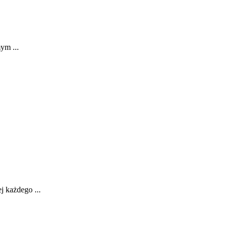
ym ...
‍każdego‍ ...