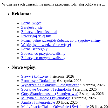
W dzisiejszych czasach nie można przecenić ‌roli, jaką odgrywają ...
Reklama:
Poznaj więcej
Zarejestruj się
Zobacz pełen tekst tutaj
Przeczytaj dalej tutaj
Poznaj pełne szczegóły
Zobacz, co przygotowaliśmy
Wejdź, by dowiedzieć się więcej
Poznaj szczegóły
Zobacz, co przygotowaliśmy
Zobacz, co przygotowaliśmy
Nowe wpisy:
Stawy i kończyny
7 sierpnia, 2026
Romansy z Dodatkiem
6 sierpnia, 2026
Wydarzenia i Konkursy Fotograficzne
5 sierpnia, 2026
Sportowe Gadżety i Technologie
4 sierpnia, 2026
Góry Skandynawskie (Skandynawia)
2 sierpnia, 2026
Muzyka a Emocje i Psychologia
1 sierpnia, 2026
Analizy i Interpretacje
30 lipca, 2026
Modyfikacje Ciała – Odważnie i Świadomie
28 lipca, 2